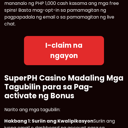
mananalo ng PHP 1,000 cash kasama ang mga free
spins! Basta mag-opt-in sa pamamagitan ng
pagpapadala ng email o sa pamamagitan ng live
chat.
I-claim na
ngayon
SuperPH Casino Madaling Mga
Tagubilin para sa Pag-
activate ng Bonus
Narito ang mga tagubilin:
Hakbang 1: Suriin ang Kwalipikasyon
Suriin ang
iyong email o dashboard ng account para sa