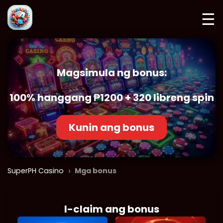
☰
Magsimula ng bonus:
100% hanggang ₱1200 + 320 libreng spin
Kunin ang bonus
›
SuperPH Casino
Mga bonus
I-claim ang bonus