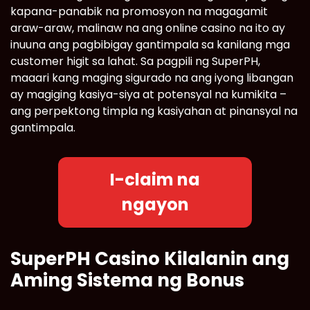
kapana-panabik na promosyon na magagamit
araw-araw, malinaw na ang online casino na ito ay
inuuna ang pagbibigay gantimpala sa kanilang mga
customer higit sa lahat. Sa pagpili ng SuperPH,
maaari kang maging sigurado na ang iyong libangan
ay magiging kasiya-siya at potensyal na kumikita –
ang perpektong timpla ng kasiyahan at pinansyal na
gantimpala.
I-claim na
ngayon
SuperPH Casino Kilalanin ang
Aming Sistema ng Bonus