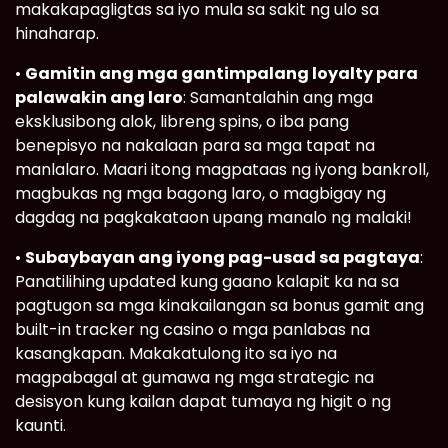
makakapagligtas sa iyo mula sa sakit ng ulo sa
hinaharap.
•
Gamitin ang mga gantimpalang loyalty para
palawakin ang laro
: Samantalahin ang mga
eksklusibong alok, libreng spins, o iba pang
benepisyo na nakalaan para sa mga tapat na
manlalaro. Maari itong magpataas ng iyong bankroll,
magbukas ng mga bagong laro, o magbigay ng
dagdag na pagkakataon upang manalo ng malaki!
•
Subaybayan ang iyong pag-usad sa pagtaya
:
Panatilihing updated kung gaano kalapit ka na sa
pagtugon sa mga kinakailangan sa bonus gamit ang
built-in tracker ng casino o mga panlabas na
kasangkapan. Makakatulong ito sa iyo na
magpabagal at gumawa ng mga strategic na
desisyon kung kailan dapat tumaya ng higit o ng
kaunti.