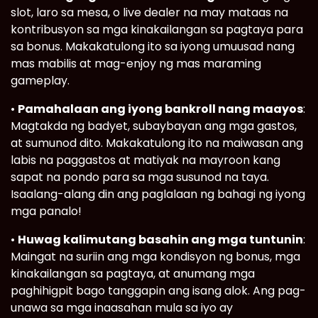
slot, laro sa mesa, o live dealer na may mataas na
kontribusyon sa mga kinakailangan sa pagtaya para
sa bonus. Makakatulong ito sa iyong umuusad nang
mas mabilis at mag-enjoy ng mas maraming
gameplay.
•
Pamahalaan ang iyong bankroll nang maayos
:
Magtakda ng badyet, subaybayan ang mga gastos,
at sumunod dito. Makakatulong ito na maiwasan ang
labis na paggastos at matiyak na mayroon kang
sapat na pondo para sa mga susunod na taya.
Isaalang-alang din ang paglalaan ng bahagi ng iyong
mga panalo!
•
Huwag kalimutang basahin ang mga tuntunin
:
Maingat na suriin ang mga kondisyon ng bonus, mga
kinakailangan sa pagtaya, at anumang mga
paghihigpit bago tanggapin ang isang alok. Ang pag-
unawa sa mga inaasahan mula sa iyo ay