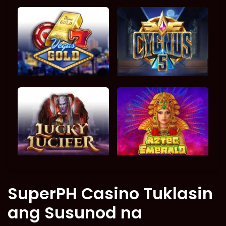
SuperPH Casino Tuklasin
ang Susunod na