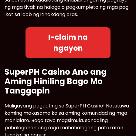
ng mga tiyak na halaga o pagkumpleto ng mga pag-
ikot sa loob ng itinakdang oras.
I-claim na
ngayon
SuperPH Casino Ano ang
Aming Hiniling Bago Mo
Tanggapin
Maligayang pagdating sa SuperPH Casino! Natutuwa
kaming makasama ka sa aming komunidad ng mga
manlalaro. Bago tayo magsimula, sandaling
pahalagahan ang mga mahahalagang patakaran
tungkol sa bonus: